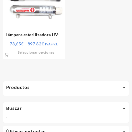
Lámpara esterilizadora UV-C
inox
Rango
78,65
€
-
897,82
€
IVA incl.
de
Este
Seleccionar opciones
precios:
producto
desde
tiene
78,65€
múltiples
hasta
variantes.
897,82€
Las
Productos
opciones
se
pueden
elegir
Buscar
en
.
la
página
Últimas entradas
de