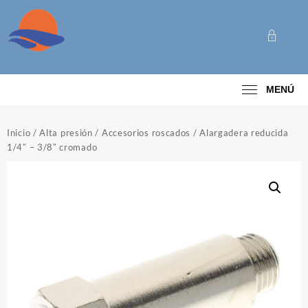
Saltar
al
contenido
Categoría
MENÚ
Inicio
/
Alta presión
/
Accesorios roscados
/ Alargadera reducida
1/4″ – 3/8″ cromado