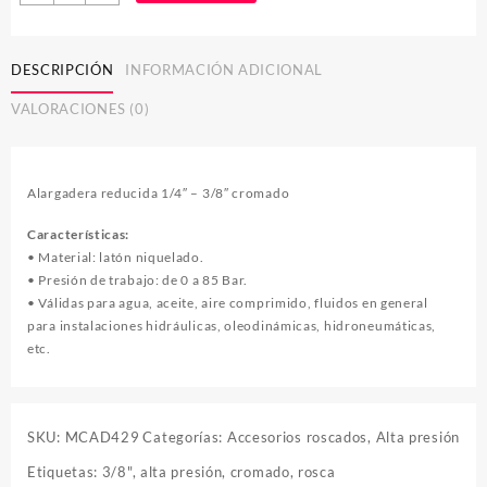
reducida
1/4"
-
DESCRIPCIÓN
INFORMACIÓN ADICIONAL
3/8"
cromado
VALORACIONES (0)
cantidad
Alargadera reducida 1/4″ – 3/8″ cromado
Características:
• Material: latón niquelado.
• Presión de trabajo: de 0 a 85 Bar.
• Válidas para agua, aceite, aire comprimido, fluidos en general
para instalaciones hidráulicas, oleodinámicas, hidroneumáticas,
etc.
SKU:
MCAD429
Categorías:
Accesorios roscados
,
Alta presión
Etiquetas:
3/8"
,
alta presión
,
cromado
,
rosca