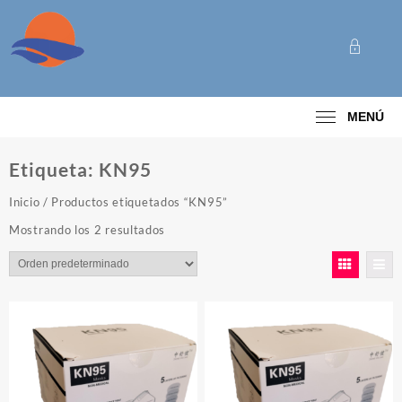
Saltar
al
contenido
Categoría
MENÚ
Etiqueta:
KN95
Inicio
/ Productos etiquetados “KN95”
Mostrando los 2 resultados