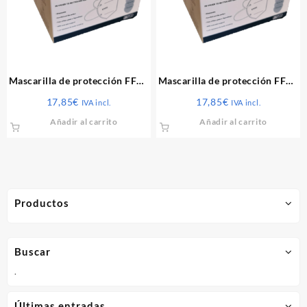
Mascarilla de protección FFP2
Mascarilla de protección FFP2
5 capas Blanco caja 25 unds.
5 capas Negro caja 25 unds.
17,85
€
17,85
€
IVA incl.
IVA incl.
Añadir al carrito
Añadir al carrito
Productos
Buscar
.
Últimas entradas