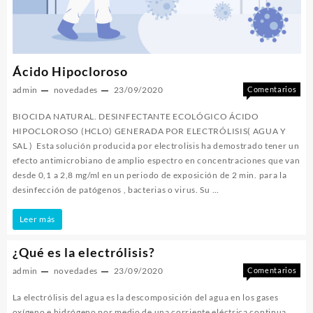
Ácido Hipocloroso
admin
novedades
23/09/2020
Comentarios
en
desactivados
BIOCIDA NATURAL. DESINFECTANTE ECOLÓGICO ÁCIDO
Áci
HIPOCLOROSO (HCLO) GENERADA POR ELECTRÓLISIS( AGUA Y
Hip
SAL ) Esta solución producida por electrolisis ha demostrado tener un
efecto antimicrobiano de amplio espectro en concentraciones que van
desde 0,1 a 2,8 mg/ml en un periodo de exposición de 2 min. para la
desinfección de patógenos , bacterias o virus. Su …
Ácido
Leer más
Hipocloroso
¿Qué es la electrólisis?
admin
novedades
23/09/2020
Comentarios
en
desactivados
La electrólisis del agua es la descomposición del agua en los gases
¿Qu
oxígeno e hidrógeno por medio de una corriente eléctrica continua.
es