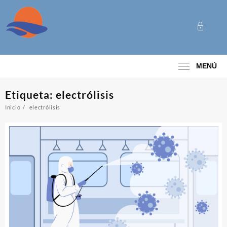
Saltar
al
contenido
Categoría
MENÚ
Etiqueta:
electrólisis
Inicio
electrólisis