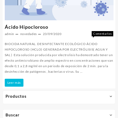
Ácido Hipocloroso
admin
novedades
23/09/2020
Comentarios
en
desactivados
BIOCIDA NATURAL. DESINFECTANTE ECOLÓGICO ÁCIDO
Áci
HIPOCLOROSO (HCLO) GENERADA POR ELECTRÓLISIS( AGUA Y
Hip
SAL ) Esta solución producida por electrolisis ha demostrado tener un
efecto antimicrobiano de amplio espectro en concentraciones que van
desde 0,1 a 2,8 mg/ml en un periodo de exposición de 2 min. para la
desinfección de patógenos , bacterias o virus. Su …
Ácido
Leer más
Hipocloroso
Productos
Buscar