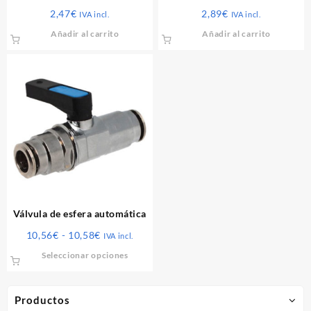
1/4″ x M1/4″
3/8″ x M3/8″
2,47
€
2,89
€
IVA incl.
IVA incl.
Añadir al carrito
Añadir al carrito
Válvula de esfera automática
Rango
10,56
€
-
10,58
€
IVA incl.
de
Este
Seleccionar opciones
precios:
producto
desde
tiene
10,56€
múltiples
Productos
hasta