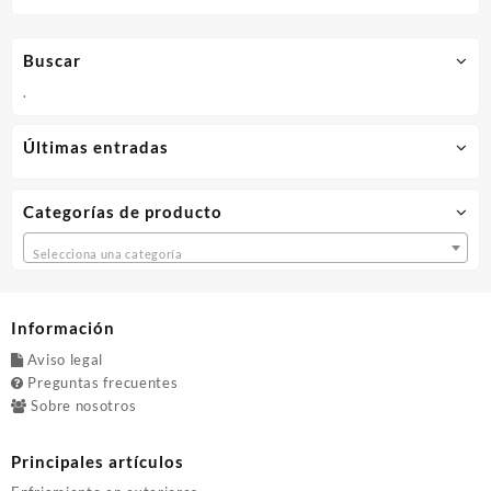
variantes.
10,58€
Las
opciones
Buscar
se
.
pueden
elegir
en
Últimas entradas
la
página
de
Categorías de producto
producto
Selecciona una categoría
Información
Aviso legal
Preguntas frecuentes
Sobre nosotros
Principales artículos