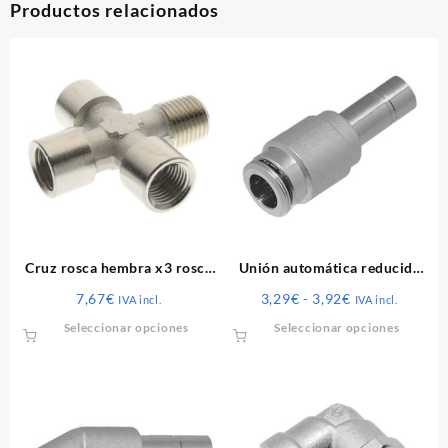
Productos relacionados
Cruz rosca hembra x3 rosca
Unión automática reducida
macho
pieza – tubo
Rango
7,67
€
3,29
€
-
3,92
€
IVA incl.
IVA incl.
de
Este
Este
Seleccionar opciones
Seleccionar opciones
precios:
producto
produ
desde
tiene
tiene
3,29€
múltiples
múltip
hasta
variantes.
varian
3,92€
Las
Las