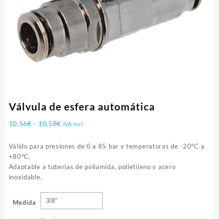
Válvula de esfera automática
Rango
10,56
€
-
10,58
€
IVA incl.
de
precios:
Válido para presiones de 0 a 85 bar y temperaturas de -20ºC a
desde
+80ºC.
10,56€
Adaptable a tuberías de poliamida, polietileno y acero
hasta
inoxidable.
10,58€
Medida