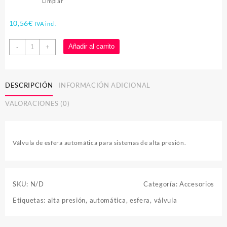
Limpiar
10,56
€
IVA incl.
Válvula
Añadir al carrito
-
+
de
esfera
automática
DESCRIPCIÓN
INFORMACIÓN ADICIONAL
cantidad
VALORACIONES (0)
Válvula de esfera automática para sistemas de alta presión.
SKU:
N/D
Categoría:
Accesorios
Etiquetas:
alta presión
,
automática
,
esfera
,
válvula