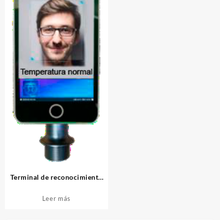
Terminal de reconocimiento
facial y medición de
temperatura
Leer más