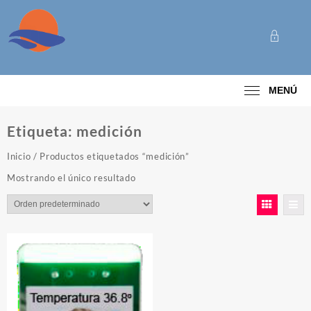
Saltar
al
contenido
Categoría
MENÚ
Etiqueta:
medición
Inicio
/ Productos etiquetados “medición”
Mostrando el único resultado