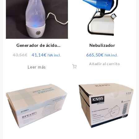
Generador de ácido
Nebulizador
hipocloroso portátil
El
El
43,56
€
41,14
€
665,50
€
IVA incl.
IVA incl.
precio
precio
Añadir al carrito
Leer más
original
actual
era:
es:
43,56€.
41,14€.