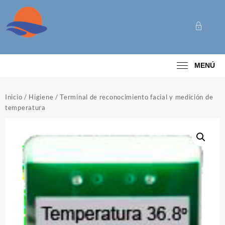
Saltar
al
contenido
Categoría
MENÚ
Inicio
/
Higiene
/ Terminal de reconocimiento facial y medición de
temperatura