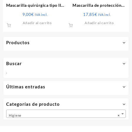
Mascarilla quirúrgica tipo IIR
Mascarilla de protección
CE EN14683 caja 50 unds.
FFP2 5 capas Negro caja 25
9,00
€
17,85
€
IVA incl.
IVA incl.
unds.
Añadir al carrito
Añadir al carrito
Productos
Buscar
.
Últimas entradas
Categorías de producto
Higiene
×