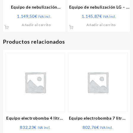
págin
Equipo de nebulización
Equipo de nebulización LG – 1
de
EXPERT – 1 litros/min.
litros/min.
1.149,50
€
1.145,87
€
produ
IVA incl.
IVA incl.
Añadir al carrito
Añadir al carrito
Productos relacionados
Equipo electrobomba 4 litros
Equipo electrobomba 7 litros
monofásico 2021
trifásico 2021
832,23
€
802,76
€
IVA incl.
IVA incl.