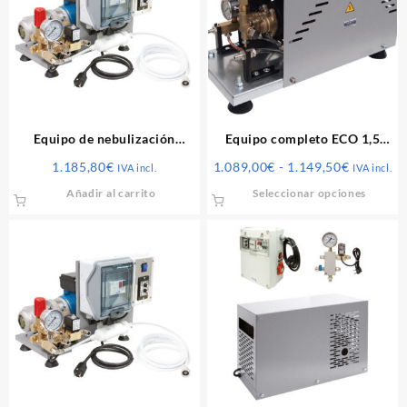
Equipo de nebulización
Equipo completo ECO 1,5
EXPERT – 2 litros/min.
litros con accesorios
Rango
1.185,80
€
1.089,00
€
-
1.149,50
€
IVA incl.
IVA incl.
de
Este
Añadir al carrito
Seleccionar opciones
precios:
produ
desde
tiene
1.089,00
múlti
hasta
varia
1.149,50
Las
opcio
se
pued
elegir
en
la