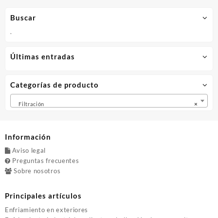
Las
opciones
Buscar
se
pueden
.
elegir
en
Últimas entradas
la
página
de
Categorías de producto
producto
Filtración
×
Información
Aviso legal
Preguntas frecuentes
Sobre nosotros
Principales artículos
Enfriamiento en exteriores