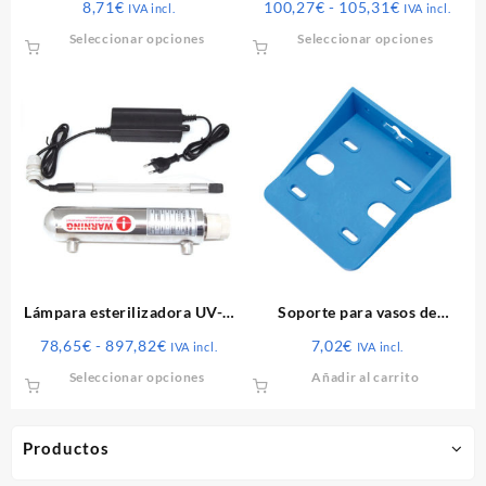
Rango
8,71
€
100,27
€
-
105,31
€
IVA incl.
IVA incl.
de
Este
Este
Seleccionar opciones
Seleccionar opciones
precios:
producto
produ
desde
tiene
tiene
100,27€
múltiples
múltip
hasta
variantes.
varian
105,31€
Las
Las
opciones
opcio
se
se
pueden
puede
elegir
elegir
en
en
la
la
página
págin
Lámpara esterilizadora UV-C
Soporte para vasos de
de
de
inox
filtrado
Rango
78,65
€
-
897,82
€
7,02
€
IVA incl.
IVA incl.
producto
produ
de
Este
Seleccionar opciones
Añadir al carrito
precios:
producto
desde
tiene
78,65€
múltiples
Productos
hasta
variantes.
897,82€