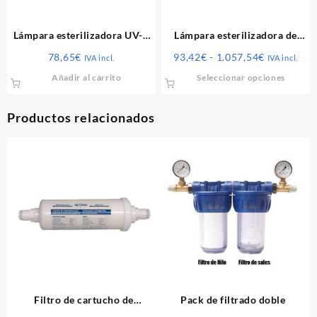
Lámpara esterilizadora UV-C
Lámpara esterilizadora de
inox – 6W 2l/m.
rayos UV
Rango
78,65
€
93,42
€
-
1.057,54
€
IVA incl.
IVA incl.
de
Este
Añadir al carrito
Seleccionar opciones
precios:
produ
desde
tiene
93,42€
Productos relacionados
múlti
hasta
varia
1.057,54€
Las
opcio
se
pued
elegir
en
la
págin
de
produ
Filtro de cartucho de
Pack de filtrado doble
partículas en línea