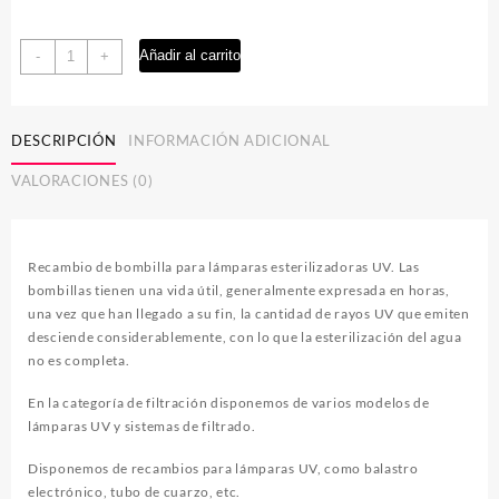
Recambio
Añadir al carrito
-
+
bombilla
lámpara
UV
DESCRIPCIÓN
INFORMACIÓN ADICIONAL
cantidad
VALORACIONES (0)
Recambio de bombilla para lámparas esterilizadoras UV. Las
bombillas tienen una vida útil, generalmente expresada en horas,
una vez que han llegado a su fin, la cantidad de rayos UV que emiten
desciende considerablemente, con lo que la esterilización del agua
no es completa.
En la categoría de filtración disponemos de varios modelos de
lámparas UV y sistemas de filtrado.
Disponemos de recambios para lámparas UV, como
balastro
electrónico
,
tubo de cuarzo
, etc.