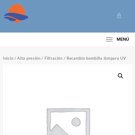
Saltar
al
contenido
Categoría
MENÚ
Inicio
/
Alta presión
/
Filtración
/ Recambio bombilla lámpara UV