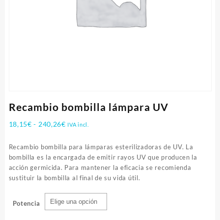
Recambio bombilla lámpara UV
Rango
18,15
€
-
240,26
€
IVA incl.
de
precios:
Recambio bombilla para lámparas esterilizadoras de UV. La
desde
bombilla es la encargada de emitir rayos UV que producen la
18,15€
acción germicida. Para mantener la eficacia se recomienda
hasta
sustituir la bombilla al final de su vida útil.
240,26€
Potencia