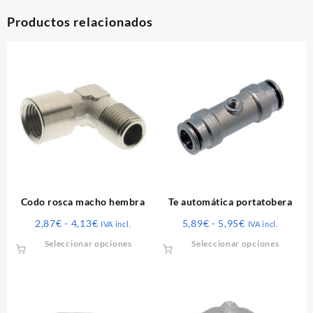
Productos relacionados
Codo rosca macho hembra
Te automática portatobera
Rango
Rango
2,87
€
-
4,13
€
5,89
€
-
5,95
€
IVA incl.
IVA incl.
de
de
Este
Este
Seleccionar opciones
Seleccionar opciones
precios:
precios:
producto
produ
desde
desde
tiene
tiene
2,87€
5,89€
múltiples
múltip
hasta
hasta
variantes.
varian
4,13€
5,95€