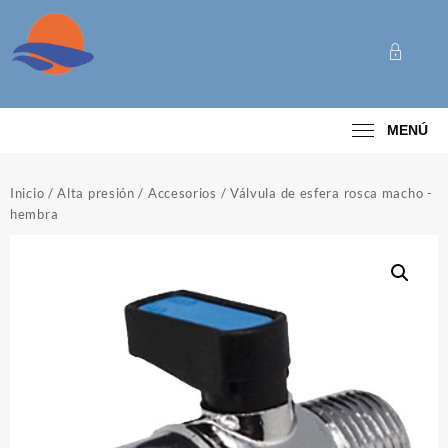
Saltar
al
contenido
Categoría
MENÚ
Inicio
/
Alta presión
/
Accesorios
/ Válvula de esfera rosca macho -
hembra