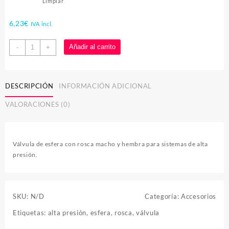
Limpiar
6,23
€
IVA incl.
Válvula
Añadir al carrito
-
+
de
esfera
rosca
DESCRIPCIÓN
INFORMACIÓN ADICIONAL
macho
-
VALORACIONES (0)
hembra
cantidad
Válvula de esfera con rosca macho y hembra para sistemas de alta
presión.
SKU:
N/D
Categoría:
Accesorios
Etiquetas:
alta presión
,
esfera
,
rosca
,
válvula