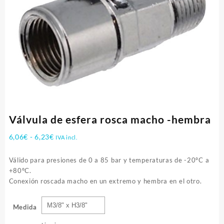
Válvula de esfera rosca macho -hembra
Rango
6,06
€
-
6,23
€
IVA incl.
de
precios:
Válido para presiones de 0 a 85 bar y temperaturas de -20ºC a
desde
+80ºC.
6,06€
Conexión roscada macho en un extremo y hembra en el otro.
hasta
6,23€
Medida