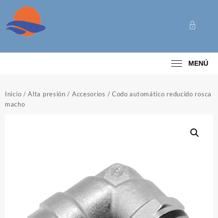
Saltar
al
contenido
Categoría
MENÚ
Inicio
/
Alta presión
/
Accesorios
/ Codo automático reducido rosca
macho