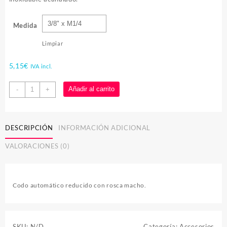
Medida
Limpiar
5,15
€
IVA incl.
Codo
Añadir al carrito
-
+
automático
reducido
rosca
DESCRIPCIÓN
INFORMACIÓN ADICIONAL
macho
cantidad
VALORACIONES (0)
Codo automático reducido con rosca macho.
SKU:
N/D
Categoría:
Accesorios