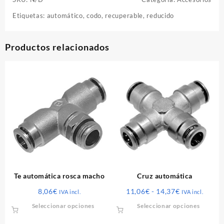
Etiquetas:
automático
,
codo
,
recuperable
,
reducido
Productos relacionados
Te automática rosca macho
Cruz automática
Rango
8,06
€
11,06
€
-
14,37
€
IVA incl.
IVA incl.
de
Este
Este
Seleccionar opciones
Seleccionar opciones
precios:
producto
produ
desde