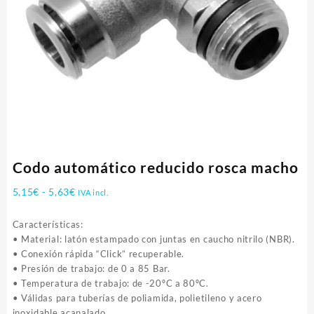
Codo automático reducido rosca macho
Rango
5,15
€
-
5,63
€
IVA incl.
de
precios:
Características:
desde
• Material: latón estampado con juntas en caucho nitrilo (NBR).
5,15€
• Conexión rápida “Click” recuperable.
hasta
• Presión de trabajo: de 0 a 85 Bar.
5,63€
• Temperatura de trabajo: de -20ºC a 80ºC.
• Válidas para tuberías de poliamida, polietileno y acero
inoxidable acanalado.