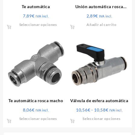
Te automática
Unión automática rosca
macho 3/8″ x M3/8″
7,89
€
2,89
€
IVA incl.
IVA incl.
Este
Seleccionar opciones
Añadir al carrito
producto
tiene
múltiples
variantes.
Las
opciones
se
pueden
elegir
en
la
página
Te automática rosca macho
Válvula de esfera automática
de
Rango
8,06
€
10,56
€
-
10,58
€
IVA incl.
IVA incl.
producto
de
Este
Este
Seleccionar opciones
Seleccionar opciones
precios:
producto
produ
desde
tiene
tiene
10,56€