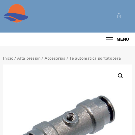
Saltar
al
contenido
Categoría
MENÚ
Inicio
/
Alta presión
/
Accesorios
/ Te automática portatobera