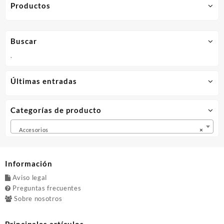
múltiples
múltip
Productos
hasta
variantes.
varian
10,58€
Las
Las
opciones
opcio
Buscar
se
se
pueden
puede
.
elegir
elegir
en
en
Últimas entradas
la
la
página
págin
de
de
Categorías de producto
producto
produ
Accesorios
×
Información
Aviso legal
Preguntas frecuentes
Sobre nosotros