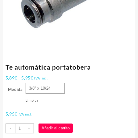
Te automática portatobera
Rango
5,89
€
-
5,95
€
IVA incl.
de
Medida
precios:
desde
Limpiar
5,89€
hasta
5,95
€
IVA incl.
5,95€
Te
Añadir al carrito
-
+
automática